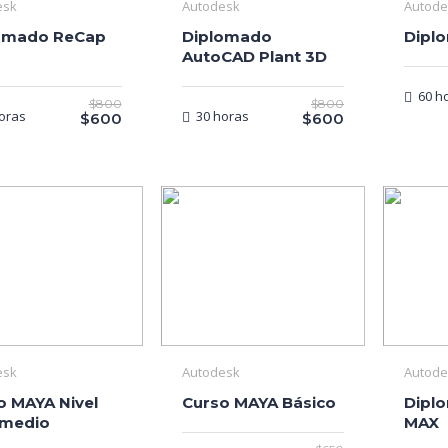
esk
Autodesk
Autode
omado ReCap
Diplomado
Dipl
AutoCAD Plant 3D
60 h
$800
$800
oras
30 horas
$600
$600
esk
Autodesk
Autode
o MAYA Nivel
Curso MAYA Básico
Dipl
rmedio
MAX