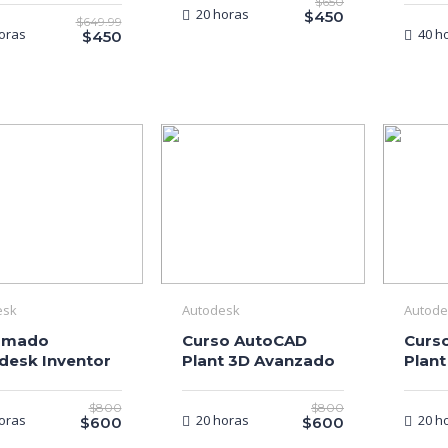
$650
20 horas
$450
$649.99
oras
40 h
$450
esk
Autodesk
Autode
omado
Curso AutoCAD
Curs
desk Inventor
Plant 3D Avanzado
Plant
$800
$800
oras
20 horas
20 h
$600
$600