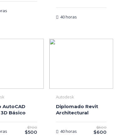
oras
40 horas
sk
Autodesk
o AutoCAD
Diplomado Revit
 3D Básico
Architectural
$700
$800
oras
40 horas
$500
$600