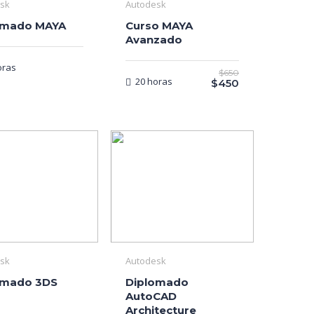
sk
Autodesk
omado MAYA
Curso MAYA
Avanzado
oras
$650
20 horas
$450
sk
Autodesk
omado 3DS
Diplomado
AutoCAD
Architecture