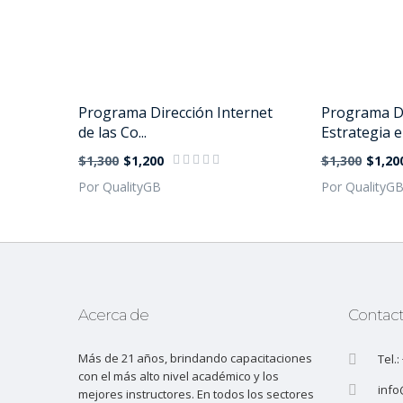
Programa Dirección Internet
Programa Di
de las Co...
Estrategia e 
$1,300
$1,200
$1,300
$1,20
Por QualityGB
Por QualityG
Acerca de
Contac
Más de 21 años, brindando capacitaciones
Tel.
con el más alto nivel académico y los
info
mejores instructores. En todos los sectores