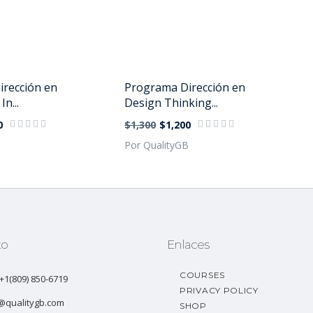
rección en
Programa Dirección en
In...
Design Thinking...
0
$1,300
$1,200
B
Por QualityGB
to
Enlaces
COURSES
: +1(809) 850-6719
PRIVACY POLICY
@qualitygb.com
SHOP