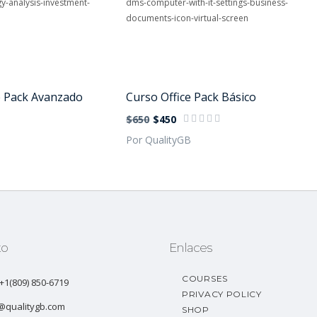
e Pack Avanzado
Curso Office Pack Básico
$650
$450
B
Por QualityGB
to
Enlaces
COURSES
: +1(809) 850-6719
PRIVACY POLICY
@qualitygb.com
SHOP