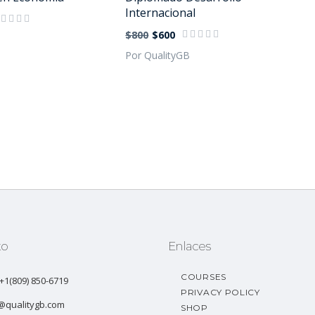
Internacional
$800
$600
B
Por QualityGB
to
Enlaces
COURSES
: +1(809) 850-6719
PRIVACY POLICY
@qualitygb.com
SHOP