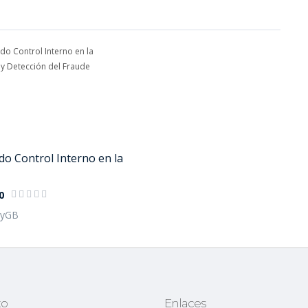
o Control Interno en la
0
tyGB
to
Enlaces