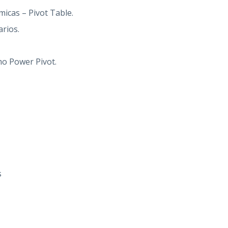
micas – Pivot Table.
arios.
mo Power Pivot.
s