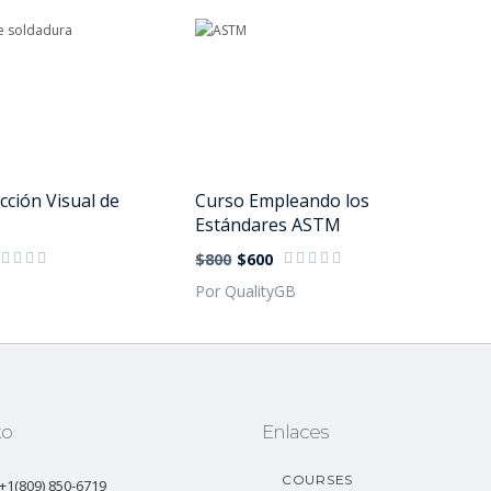
ción Visual de
Curso Empleando los
Estándares ASTM
$800
$600
B
Por QualityGB
to
Enlaces
COURSES
: +1(809) 850-6719