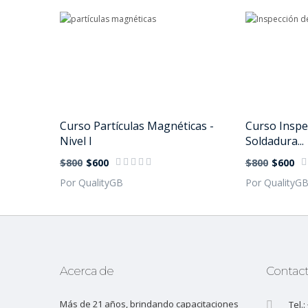
Curso Partículas Magnéticas -
Curso Inspec
Nivel I
Soldadura...
$800
$600
$800
$600
Por QualityGB
Por QualityG
Acerca de
Contac
Más de 21 años, brindando capacitaciones
Tel.