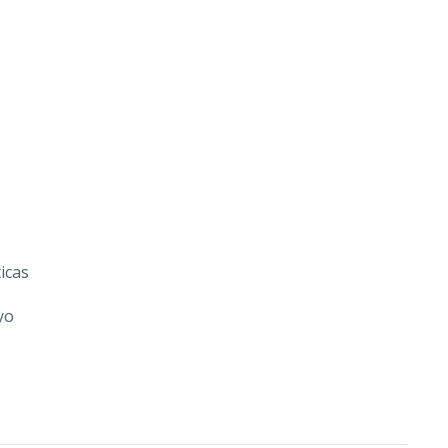
icas
yo