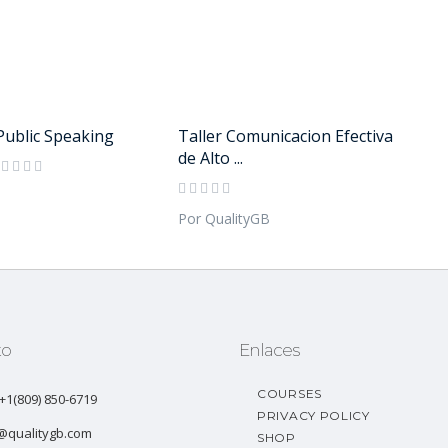
ublic Speaking
Taller Comunicacion Efectiva
de Alto ...
B
Por QualityGB
to
Enlaces
COURSES
: +1(809) 850-6719
PRIVACY POLICY
@qualitygb.com
SHOP