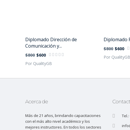
Diplomado Dirección de
Diplomado P
Comunicación y...
$800
$600
$800
$600
Por QualityG
Por QualityGB
Acerca de
Contac
Más de 21 años, brindando capacitaciones
Tel.
con el más alto nivel académico y los
info
mejores instructores. En todos los sectores