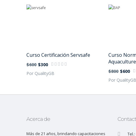
Curso Certificación Servsafe
Curso Norm
Aquaculture 
$600
$300
$800
$600
Por QualityGB
Por QualityG
Acerca de
Contac
Más de 21 años, brindando capacitaciones
Tel.