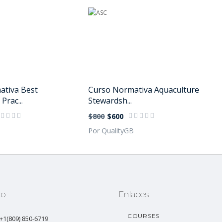
ativa Best
Curso Normativa Aquaculture
Prac...
Stewardsh...
$800
$600
B
Por QualityGB
to
Enlaces
COURSES
: +1(809) 850-6719